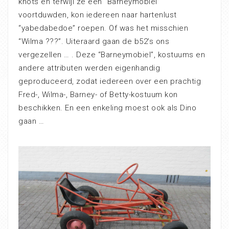
knots en terwijl ze een “Barneymobiel”
voortduwden, kon iedereen naar hartenlust
“yabedabedoe” roepen. Of was het misschien
“Wilma ???”. Uiteraard gaan de b52’s ons
vergezellen … . Deze “Barneymobiel”, kostuums en
andere attributen werden eigenhandig
geproduceerd, zodat iedereen over een prachtig
Fred-, Wilma-, Barney- of Betty-kostuum kon
beschikken. En een enkeling moest ook als Dino
gaan …