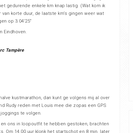
et gedurende enkele km knap lastig. (Wat kom ik
r van korte duur, de laatste km’s gingen weer wat
gen op 3.04’25”
in Eindhoven.
rc Tampère
halve kustmarathon, dan kunt ge volgens mij al over
riend Rudy reden met Louis mee die zopas een GPS
joggings te volgen.
en ons in loopoutfit te hebben gestoken, brachten
. Om 14.00 uur klonk het startschot en 8 min. later