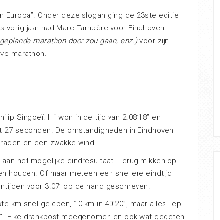
an Europa”. Onder deze slogan ging de 23ste editie
als vorig jaar had Marc Tampère voor Eindhoven
e geplande marathon door zou gaan, enz.)
voor zijn
lve marathon.
ip Singoeï. Hij won in de tijd van 2.08’18” en
t 27 seconden. De omstandigheden in Eindhoven
graden en een zwakke wind.
 aan het mogelijke eindresultaat. Terug mikken op
gen houden. Of maar meteen een snellere eindtijd
entijden voor 3.07’ op de hand geschreven.
ste km snel gelopen, 10 km in 40’20”, maar alles liep
’. Elke drankpost meegenomen en ook wat gegeten.