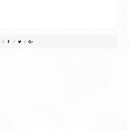
/
/
/