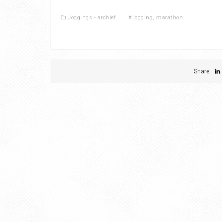
Joggings - archief
#
jogging
,
marathon
Share: