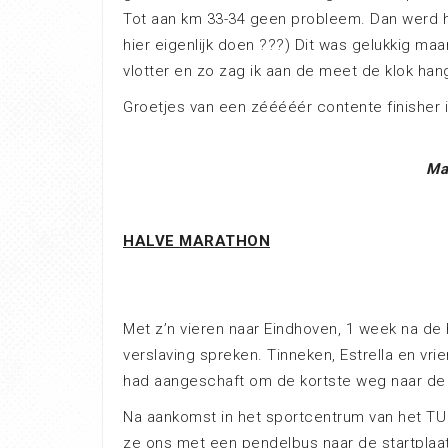
Tot aan km 33-34 geen probleem. Dan werd h
hier eigenlijk doen ???) Dit was gelukkig maa
vlotter en zo zag ik aan de meet de klok han
Groetjes van een zééééér contente finisher 
Ma
HALVE MARATHON
Met z’n vieren naar Eindhoven, 1 week na de 
verslaving spreken. Tinneken, Estrella en v
had aangeschaft om de kortste weg naar de 
Na aankomst in het sportcentrum van het TU 
ze ons met een pendelbus naar de startplaats