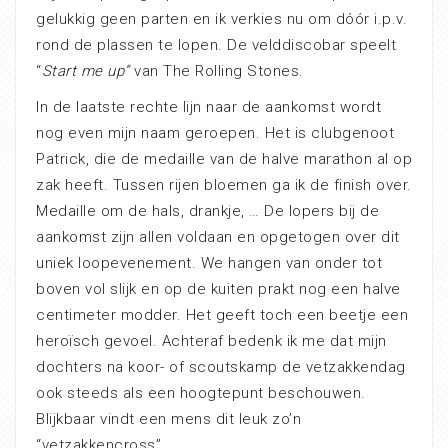
gelukkig geen parten en ik verkies nu om dóór i.p.v.
rond de plassen te lopen. De velddiscobar speelt
“
Start me up”
van The Rolling Stones.
In de laatste rechte lijn naar de aankomst wordt
nog even mijn naam geroepen. Het is clubgenoot
Patrick, die de medaille van de halve marathon al op
zak heeft. Tussen rijen bloemen ga ik de finish over.
Medaille om de hals, drankje, … De lopers bij de
aankomst zijn allen voldaan en opgetogen over dit
uniek loopevenement. We hangen van onder tot
boven vol slijk en op de kuiten prakt nog een halve
centimeter modder. Het geeft toch een beetje een
heroïsch gevoel. Achteraf bedenk ik me dat mijn
dochters na koor- of scoutskamp de vetzakkendag
ook steeds als een hoogtepunt beschouwen.
Blijkbaar vindt een mens dit leuk zo’n
“vetzakkencross”.