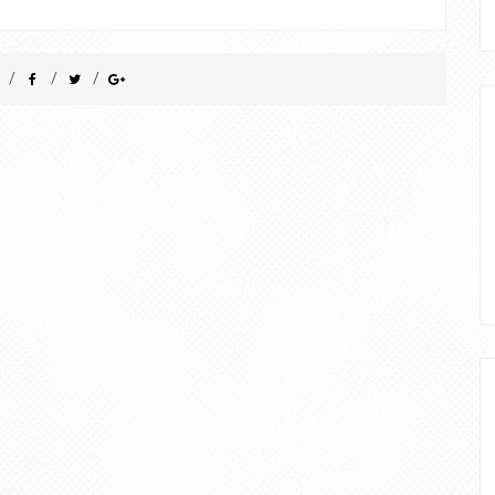
/
/
/