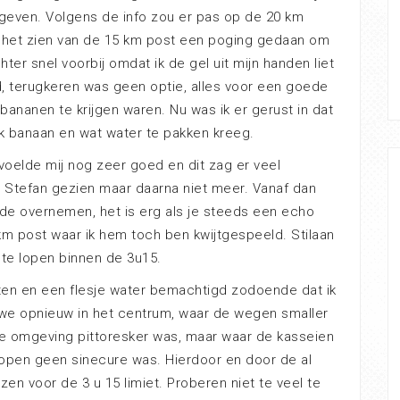
gegeven. Volgens de info zou er pas op de 20 km
j het zien van de 15 km post een poging gedaan om
ter snel voorbij omdat ik de gel uit mijn handen liet
ad, terugkeren was geen optie, alles voor een goede
al bananen te krijgen waren. Nu was ik er gerust in dat
uk banaan en wat water te pakken kreeg.
voelde mij nog zeer goed en dit zag er veel
eds Stefan gezien maar daarna niet meer. Vanaf dan
ilde overnemen, het is erg als je steeds een echo
 km post waar ik hem toch ben kwijtgespeeld. Stilaan
te lopen binnen de 3u15.
en en een flesje water bemachtigd zodoende dat ik
we opnieuw in het centrum, waar de wegen smaller
de omgeving pittoresker was, maar waar de kasseien
lopen geen sinecure was. Hierdoor en door de al
en voor de 3 u 15 limiet. Proberen niet te veel te