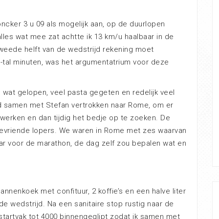
ncker 3 u 09 als mogelijk aan, op de duurlopen
alles wat mee zat achtte ik 13 km/u haalbaar in de
weede helft van de wedstrijd rekening moet
tal minuten, was het argumentatrium voor deze
s wat gelopen, veel pasta gegeten en redelijk veel
nd samen met Stefan vertrokken naar Rome, om er
 werken en dan tijdig het bedje op te zoeken. De
evriende lopers. We waren in Rome met zes waarvan
ar voor de marathon, de dag zelf zou bepalen wat en
nenkoek met confituur, 2 koffie’s en een halve liter
e wedstrijd. Na een sanitaire stop rustig naar de
tartvak tot 4000 binnengeglipt zodat ik samen met