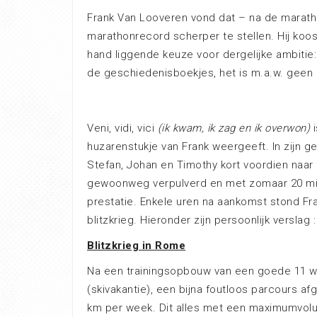
Frank Van Looveren vond dat – na de marathon 
marathonrecord scherper te stellen. Hij koo
hand liggende keuze voor dergelijke ambitie
de geschiedenisboekjes, het is m.a.w. geen b
Veni, vidi, vici
(ik kwam, ik zag en ik overwon)
i
huzarenstukje van Frank weergeeft. In zijn gek
Stefan, Johan en Timothy kort voordien naar 
gewoonweg verpulverd en met zomaar 20 minu
prestatie. Enkele uren na aankomst stond Fran
blitzkrieg. Hieronder zijn persoonlijk verslag :
Blitzkrieg in Rome
Na een trainingsopbouw van een goede 11 we
(skivakantie), een bijna foutloos parcours 
km per week. Dit alles met een maximumvol