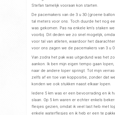
Stefan tamelijk vooraan kon starten.
De pacemakers van de 3 u 30 (groene ballonn
tal meters voor ons. Toch duurde het nog ee
was gekomen. Pas na enkele km’s staken we
voorbij. Dit deden we zo snel mogelijk, omd
voor tal van atleten, waardoor het daarachter
voor ons zagen we de pacemakers van 3 u 00
Van zodra het pak was uitgedund was het zoe
aankon. Ik ben mijn eigen tempo gaan lopen, i
naar de andere loper springt. Tot mijn verras
zelfs af en toe van koppositie, zonder dat w
konden we ook stukken naast elkaar lopen.
Iedere 5 km was er een bevoorrading en ik 
slaan. Op 5 km waren er echter enkels bekers 
flesjes gezien, omdat ik veel last heb met l
enkele waterflesjes en ik heb er een te pakk