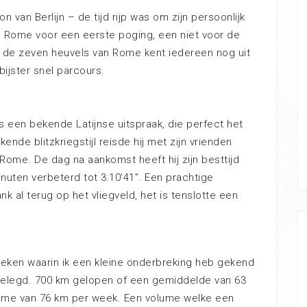
van Berlijn – de tijd rijp was om zijn persoonlijk
s Rome voor een eerste poging, een niet voor de
: de zeven heuvels van Rome kent iedereen nog uit
ijster snel parcours.
s een bekende Latijnse uitspraak, die perfect het
ende blitzkriegstijl reisde hij met zijn vrienden
Rome. De dag na aankomst heeft hij zijn besttijd
ten verbeterd tot 3:10’41”. Een prachtige
k al terug op het vliegveld, het is tenslotte een
ken waarin ik een kleine onderbreking heb gekend
afgelegd. 700 km gelopen of een gemiddelde van 63
ume van 76 km per week. Een volume welke een