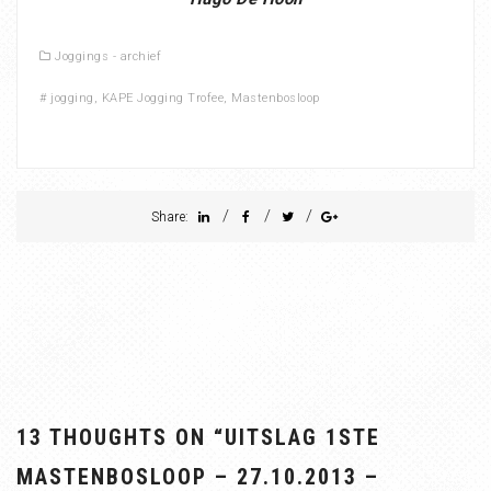
Joggings - archief
#
jogging
,
KAPE Jogging Trofee
,
Mastenbosloop
/
/
/
Share:
13 THOUGHTS ON “
UITSLAG 1STE
MASTENBOSLOOP – 27.10.2013 –