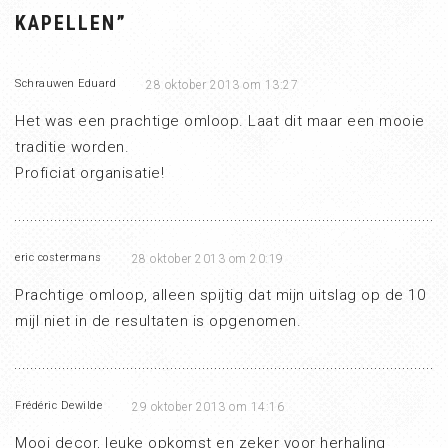
KAPELLEN
”
Schrauwen Eduard
28 oktober 2013 om 13:27
Het was een prachtige omloop. Laat dit maar een mooie
traditie worden.
Proficiat organisatie!
eric costermans
28 oktober 2013 om 20:19
Prachtige omloop, alleen spijtig dat mijn uitslag op de 10
mijl niet in de resultaten is opgenomen.
Frédéric Dewilde
29 oktober 2013 om 14:16
Mooi decor, leuke opkomst en zeker voor herhaling