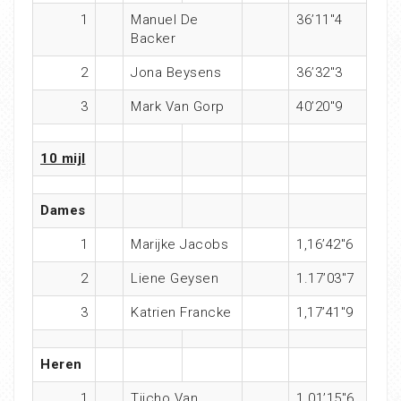
1
Manuel De
36’11″4
Backer
2
Jona Beysens
36’32″3
3
Mark Van Gorp
40’20″9
10 mijl
Dames
1
Marijke Jacobs
1,16’42″6
2
Liene Geysen
1.17’03″7
3
Katrien Francke
1,17’41″9
Heren
1
Tijcho Van
1.01’15″6