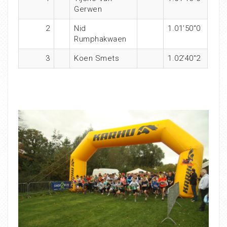
Gerwen
2
Nid
1.01’50″0
Rumphakwaen
3
Koen Smets
1.02’40″2