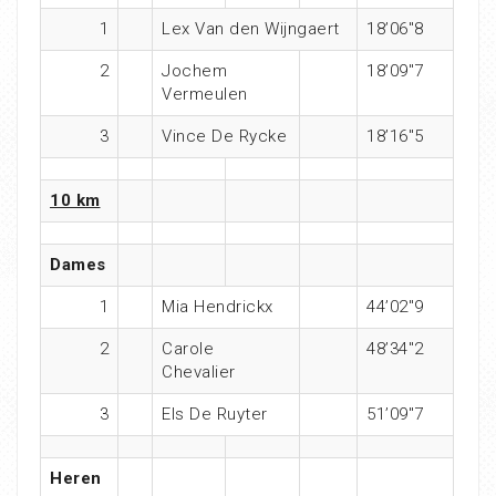
1
Lex Van den Wijngaert
18’06″8
2
Jochem
18’09″7
Vermeulen
3
Vince De Rycke
18’16″5
10 km
Dames
1
Mia Hendrickx
44’02″9
2
Carole
48’34″2
Chevalier
3
Els De Ruyter
51’09″7
Heren