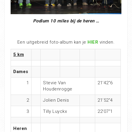
Podium 10 miles bij de heren …
Een uitgebreid foto-album kan je
HIER
vinden.
5 km
Dames
1
Stevie Van
21’42″6
Houdenrogge
2
Jolien Denis
21’52″4
3
Tilly Luyckx
22’07″1
Heren