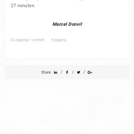
27 minuten.
Marcel Donvil
Joggings - archief
#
jogging
/
/
/
Share: