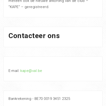
meteen ook de nieuwe afkorting van de club –
“KAPE” – geregistreerd.
Contacteer ons
E-mail:
kape@val.be
Bankrekening - BE70 0019 3451 2325