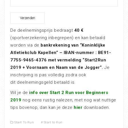
De deelnemingsprijs bedraagt
40 €
(sportverzekering inbegrepen) en kan betaald
worden via de
bankrekening van “Koninklijke
Atletiekclub Kapellen” – IBAN-nummer : BE91-
7755-9465-4376 met vermelding “Start2Run
2019 + Voornaam en Naam van de Jogger”.
Je
inschrijving is pas volledig zodra ook
dit deelnemingsgeld betaald is.
Wil je de
info over Start 2 Run voor Beginners
2019
nog eens rustig nalezen, met nog wat nuttige
tips bovenop, dan kan je deze
hier
downloaden.
Start To Run
#
Start to Run