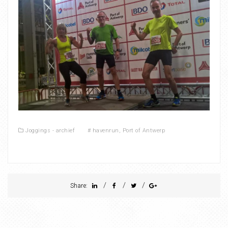
Joggings - archief
#
havenrun
,
Port of Antwerp
/
/
/
Share: