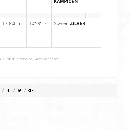
KAMPIOEN
4 x 800 m
10’23″17
2de en
ZILVER
n
,
outdoor
,
provinciaal kampioenschap
/
/
/