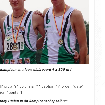
 kampioen en nieuw clubrecord 4 x 800 m !
ll” crop=”n” columns=”1″ caption=”y” order=”date”
tion=”center”]
Danny Gielen in dit kampioenschapsalbum.