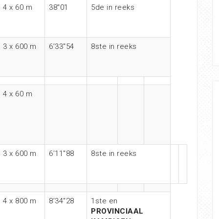
4 x 60 m
38″01
5de in reeks
3 x 600 m
6’33″54
8ste in reeks
4 x 60 m
3 x 600 m
6’11″88
8ste in reeks
4 x 800 m
8’34″28
1ste en
PROVINCIAAL