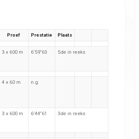
Proef
Prestatie
Plaats
3 x 600 m
6’59″63
5de in reeks
4 x 60 m
n.g.
3 x 600 m
6’44″61
3de in reeks