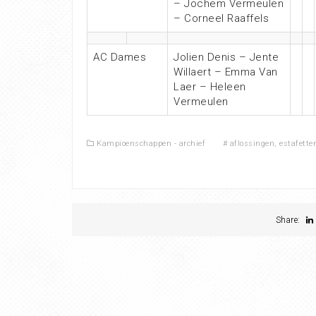
– Jochem Vermeulen
– Corneel Raaffels
AC Dames
Jolien Denis – Jente
Willaert – Emma Van
Laer – Heleen
Vermeulen
Kampioenschappen - archief
#
aflossingen
,
estafette
Share: