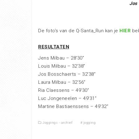
Jos
De foto’s van de Q-Santa_Run kan je
HIER
bek
RESULTATEN
Jens Milbau – 28’30”
Louis Milbau – 32’38”
Jos Bosschaerts – 32’38”
Laura Milbau – 32’56”
Ria Claessens – 49’30”
Luc Jongeneelen – 49’31”
Martine Bastiaenssens – 49’32”
Joggings - archief
#
jogging