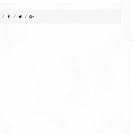
/
/
/