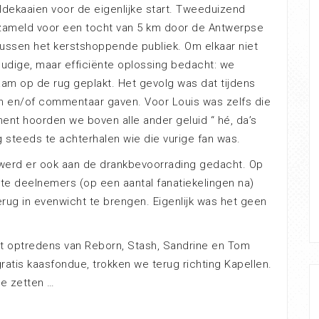
ekaaien voor de eigenlijke start. Tweeduizend
ameld voor een tocht van 5 km door de Antwerpse
tussen het kerstshoppende publiek. Om elkaar niet
oudige, maar efficiënte oplossing bedacht: we
am op de rug geplakt. Het gevolg was dat tijdens
n en/of commentaar gaven. Voor Louis was zelfs die
nt hoorden we boven alle ander geluid “ hé, da’s
og steeds te achterhalen wie die vurige fan was.
 werd er ook aan de drankbevoorrading gedacht. Op
e deelnemers (op een aantal fanatiekelingen na)
rug in evenwicht te brengen. Eigenlijk was het geen
t optredens van Reborn, Stash, Sandrine en Tom
ratis kaasfondue, trokken we terug richting Kapellen.
te zetten …