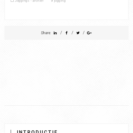
Joggings - archief
#
jogging
/
/
/
Share:
INTRODUCTIE