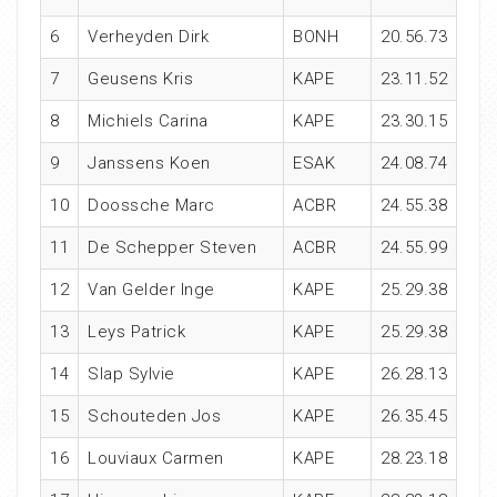
6
Verheyden Dirk
BONH
20.56.73
7
Geusens Kris
KAPE
23.11.52
8
Michiels Carina
KAPE
23.30.15
9
Janssens Koen
ESAK
24.08.74
10
Doossche Marc
ACBR
24.55.38
11
De Schepper Steven
ACBR
24.55.99
12
Van Gelder Inge
KAPE
25.29.38
13
Leys Patrick
KAPE
25.29.38
14
Slap Sylvie
KAPE
26.28.13
15
Schouteden Jos
KAPE
26.35.45
16
Louviaux Carmen
KAPE
28.23.18