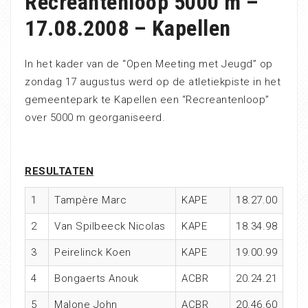
Recreantenloop 5000 m –
17.08.2008 – Kapellen
In het kader van de “Open Meeting met Jeugd” op
zondag 17 augustus werd op de atletiekpiste in het
gemeentepark te Kapellen een “Recreantenloop”
over 5000 m georganiseerd.
RESULTATEN
1
Tampère Marc
KAPE
18.27.00
2
Van Spilbeeck Nicolas
KAPE
18.34.98
3
Peirelinck Koen
KAPE
19.00.99
4
Bongaerts Anouk
ACBR
20.24.21
5
Malone John
ACBR
20.46.60