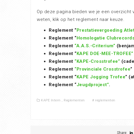
Op deze pagina bieden we je een overzicht v
weten, klik op het reglement naar keuze.
Reglement “
Prestatievergoeding Atle
Reglement “
Homologatie Clubrecord
Reglement
“A.A.S.-Criterium”
(benjam
Reglement “
KAPE DOE-MEE-TROFEE”
Reglement
“KAPE-Crosstrofee”
(cadet
Reglement
“Provinciale Crosstrofee
”
Reglement “
KAPE Jogging Trofee
” (a
Reglement “
Jeugdproject”
.
KAPE Intern
,
Reglementen
#
reglementen
Share: