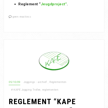
Reglement “
Jeugdproject”
.
geen reactiess
05/10/09
Joggings - archief
,
Reglementen
#
KAPE Jogging Trofee
,
reglementen
REGLEMENT “KAPE