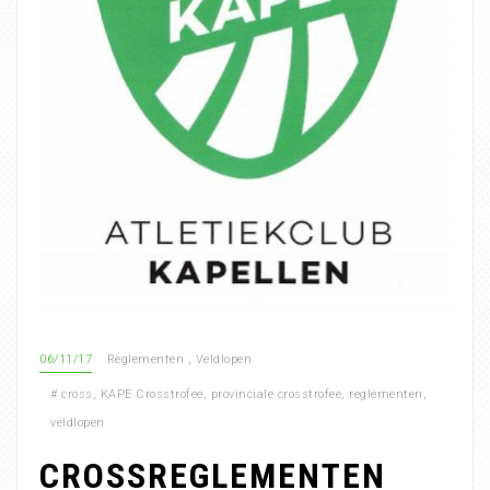
06/11/17
Reglementen
,
Veldlopen
#
cross
,
KAPE Crosstrofee
,
provinciale crosstrofee
,
reglementen
,
veldlopen
CROSSREGLEMENTEN