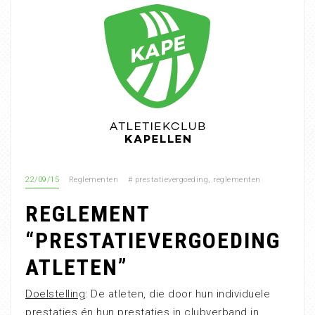
22/09/15
Reglementen
#
prestatievergoeding
,
reglementen
REGLEMENT
“PRESTATIEVERGOEDING
ATLETEN”
Doelstelling
: De atleten, die door hun individuele
prestaties én hun prestaties in clubverband in