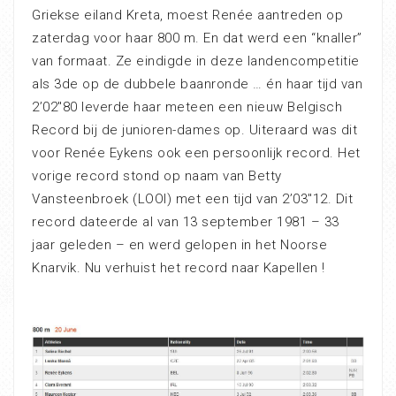
Griekse eiland Kreta, moest Renée aantreden op
zaterdag voor haar 800 m. En dat werd een “knaller”
van formaat. Ze eindigde in deze landencompetitie
als 3de op de dubbele baanronde … én haar tijd van
2’02″80 leverde haar meteen een nieuw Belgisch
Record bij de junioren-dames op. Uiteraard was dit
voor Renée Eykens ook een persoonlijk record. Het
vorige record stond op naam van Betty
Vansteenbroek (LOOI) met een tijd van 2’03″12. Dit
record dateerde al van 13 september 1981 – 33
jaar geleden – en werd gelopen in het Noorse
Knarvik. Nu verhuist het record naar Kapellen !