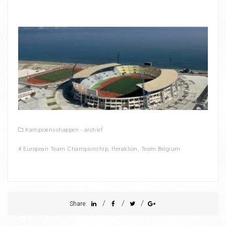
Kampioenschappen - archief
#
European Team Championship
,
Heraklion
,
Team Belgium
/
/
/
Share: