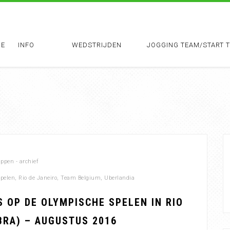
E
INFO
WEDSTRIJDEN
JOGGING TEAM/START 
pen - archief
pelen
,
Rio de Janeiro
,
Team Belgium
,
Uberlandia
 OP DE OLYMPISCHE SPELEN IN RIO
BRA) – AUGUSTUS 2016