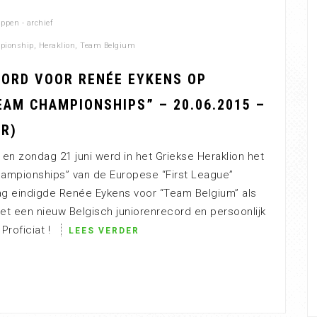
pen - archief
pionship
,
Heraklion
,
Team Belgium
CORD VOOR RENÉE EYKENS OP
AM CHAMPIONSHIPS” – 20.06.2015 –
GR)
 en zondag 21 juni werd in het Griekse Heraklion het
ampionships” van de Europese “First League”
ag eindigde Renée Eykens voor “Team Belgium” als
t een nieuw Belgisch juniorenrecord en persoonlijk
Proficiat !
LEES VERDER