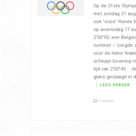
Op de 31ste Olympi
met zondag 21 aug
ook “onze” Renée E
op woensdag 17 aug
2’00″00, een Belgis
nummer – zorgde ze
voor de halve fina
schepje bovenop me
tijd van 2’00″45 … 
glans geslaagd in d
LEES VERDER
2 reacties