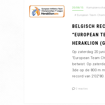
20/06/15
Kampioenschap
#
European Team Cham
BELGISCH RE
“EUROPEAN TE
HERAKLION (
Op zaterdag 20 juni
“European Team Ch
betwist. Op zaterd
3de op de 800 m me
record van 2’02″80. 
2 reacties