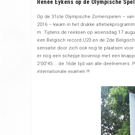
Renée Eykens op de Olympische Spele
Op de 31ste Olympische Zomerspelen – van v
2016 – kwam in het drukke atletiekprogramm
m. Tijdens de reeksen op woensdag 17 augus
een Belgisch record U23 en de 2de Belgische
sensatie door zich ook nog te plaatsen voor
er nog een schepje bovenop met een knappe w
2’00″45 … de 16de tijd van alle deelnemers. 
internationale examen !!!