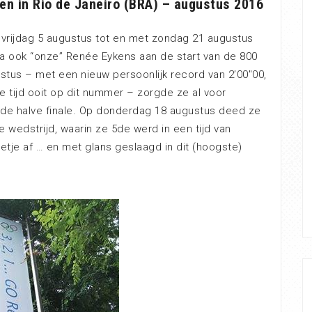
n in Rio de Janeiro (BRA) – augustus 2016
rijdag 5 augustus tot en met zondag 21 augustus
a ook “onze” Renée Eykens aan de start van de 800
tus – met een nieuw persoonlijk record van 2’00″00,
 tijd ooit op dit nummer – zorgde ze al voor
 de halve finale. Op donderdag 18 augustus deed ze
edstrijd, waarin ze 5de werd in een tijd van
Petje af … en met glans geslaagd in dit (hoogste)