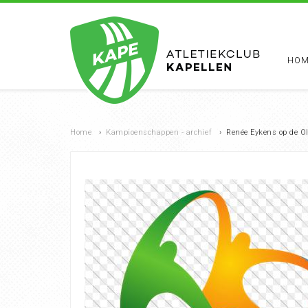
HOM
Home
›
Kampioenschappen - archief
›
Renée Eykens op de O