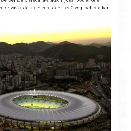
t beroemde Maracana-stadion (waar ook enkele
 betwist), dat nu dienst doet als Olympisch stadion.