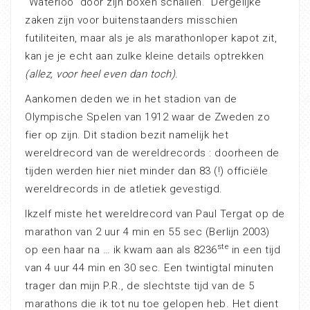
“Waterloo” door zijn boxen schallen. Dergelijke
zaken zijn voor buitenstaanders misschien
futiliteiten, maar als je als marathonloper kapot zit,
kan je je echt aan zulke kleine details optrekken
(allez, voor heel even dan toch).
Aankomen deden we in het stadion van de
Olympische Spelen van 1912 waar de Zweden zo
fier op zijn. Dit stadion bezit namelijk het
wereldrecord van de wereldrecords : doorheen de
tijden werden hier niet minder dan 83 (!) officiële
wereldrecords in de atletiek gevestigd.
Ikzelf miste het wereldrecord van Paul Tergat op de
marathon van 2 uur 4 min en 55 sec (Berlijn 2003)
ste
op een haar na … ik kwam aan als 8236
in een tijd
van 4 uur 44 min en 30 sec. Een twintigtal minuten
trager dan mijn P.R., de slechtste tijd van de 5
marathons die ik tot nu toe gelopen heb. Het dient