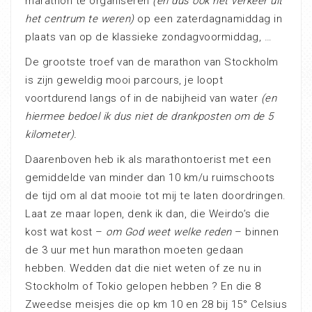
marathon te organiseren
(en dus ook het verkeer uit
het centrum te weren)
op een zaterdagnamiddag in
plaats van op de klassieke zondagvoormiddag, …
De grootste troef van de marathon van Stockholm
is zijn geweldig mooi parcours, je loopt
voortdurend langs of in de nabijheid van water
(en
hiermee bedoel ik dus niet de drankposten om de 5
kilometer).
Daarenboven heb ik als marathontoerist met een
gemiddelde van minder dan 10 km/u ruimschoots
de tijd om al dat mooie tot mij te laten doordringen.
Laat ze maar lopen, denk ik dan, die Weirdo’s die
kost wat kost –
om God weet welke reden
– binnen
de 3 uur met hun marathon moeten gedaan
hebben. Wedden dat die niet weten of ze nu in
Stockholm of Tokio gelopen hebben ? En die 8
Zweedse meisjes die op km 10 en 28 bij 15° Celsius