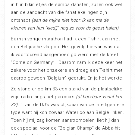
in hun bikinietjes de samba dansten, zullen ook wel
aan de aandacht van die fanatiekelingen zijn
ontsnapt
(aan de mijne niet hoor, ik kan me de
kleuren van hun “kledij” nog zo voor de geest halen).
Bij mijn vorige marathon had ik een T-shirt aan met
een Belgische vlag op. Het gevolg hiervan was dat
ik voortdurend aangemoedigd werd met de kreet
“Come on Germany”. Daarom nam ik deze keer het
zekere voor het onzekere en droeg een T-shirt met
daarop gewoon “Belgium” gedrukt. En ja het werkte.
Zo stond er op km 33 een stand van de plaatselijke
vrije radio langs het parcours
(al hoorbaar vanaf km
32).
1 van de DJ’s was blijkbaar van de intelligentere
type want hij kon zowaar Waterloo aan België linken.
Toen hij mij zag komen aanstrompelen, liet hij dan
ook speciaal voor de “Belgian Champ” de Abba-hit