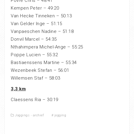
Povré Chris – 48:41
Kempen Peter – 49:20
Van Hecke Tinneken – 50:13
Van Gelder Inge – 51:15
Vanpaeschen Nadine – 51:18
Donvil Marcel – 54:35
Nthahimpera Michel-Ange – 55:25
Poppe Lucien – 55:32
Bastiaenssens Martine – 55:34
Wezenbeek Stefan – 56:01
Willemsen Staf – 58:03
3,3 km
Claessens Ria – 30:19
Joggings - archief
#
jogging