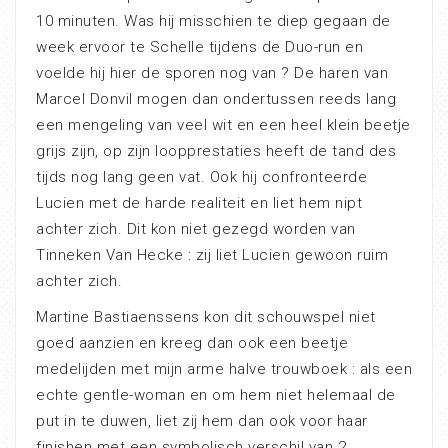
10 minuten. Was hij misschien te diep gegaan de
week ervoor te Schelle tijdens de Duo-run en
voelde hij hier de sporen nog van ? De haren van
Marcel Donvil mogen dan ondertussen reeds lang
een mengeling van veel wit en een heel klein beetje
grijs zijn, op zijn loopprestaties heeft de tand des
tijds nog lang geen vat. Ook hij confronteerde
Lucien met de harde realiteit en liet hem nipt
achter zich. Dit kon niet gezegd worden van
Tinneken Van Hecke : zij liet Lucien gewoon ruim
achter zich.
Martine Bastiaenssens kon dit schouwspel niet
goed aanzien en kreeg dan ook een beetje
medelijden met mijn arme halve trouwboek : als een
echte gentle-woman en om hem niet helemaal de
put in te duwen, liet zij hem dan ook voor haar
finishen met een symbolisch verschil van 2