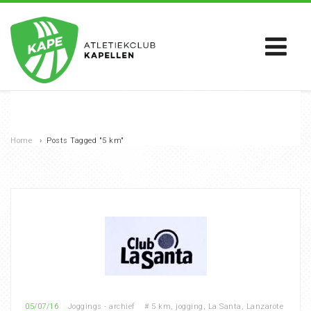
Home
›
Posts Tagged "5 km"
05/07/16
Joggings - archief
#
5 km
,
jogging
,
La Santa
,
Lanzarote