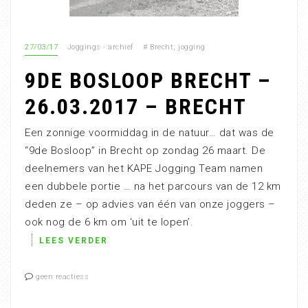
27/03/17
Joggings - archief
#
Brecht
,
jogging
9DE BOSLOOP BRECHT –
26.03.2017 – BRECHT
Een zonnige voormiddag in de natuur… dat was de
“9de Bosloop” in Brecht op zondag 26 maart. De
deelnemers van het KAPE Jogging Team namen
een dubbele portie … na het parcours van de 12 km
deden ze – op advies van één van onze joggers –
ook nog de 6 km om ‘uit te lopen’.
LEES VERDER
geen reactiess