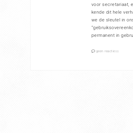
voor secretariaat, 
kende dit hele verh
we de sleutel in on
“gebruiksovereenko
permanent in gebr
geen reactiess