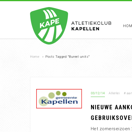
HOM
Home
›
Posts Tagged "Bureel units"
03/12/14
Allerlei
#
aa
NIEUWE AANK
GEBRUIKSOVE
Het zomerseizoen 2