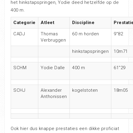
het hinkstapspringen, Yodie deed hetzelfde op de
400 m.
Categorie
Atleet
Discipline
Prestati
CADJ
Thomas
60 m horden
9″82
Verbruggen
hinkstapspringen
10m71
SCHM
Yodie Dalle
400 m
61″29
SCHJ
Alexander
kogelstoten
18m05
Anthonissen
Ook hier dus knappe prestaties een dikke proficiat