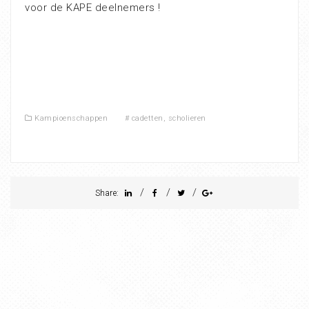
voor de KAPE deelnemers !
Kampioenschappen
#
cadetten
,
scholieren
/
/
/
Share: