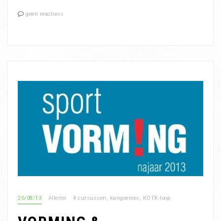
geen reactiess
25/08/13
Allerlei
#
cursussen
,
kangoeroes
,
KOTK-loop