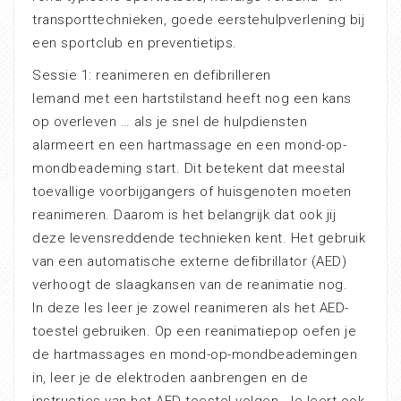
transporttechnieken, goede eerstehulpverlening bij
een sportclub en preventietips.
Sessie 1: reanimeren en defibrilleren
Iemand met een hartstilstand heeft nog een kans
op overleven … als je snel de hulpdiensten
alarmeert en een hartmassage en een mond-op-
mondbeademing start. Dit betekent dat meestal
toevallige voorbijgangers of huisgenoten moeten
reanimeren. Daarom is het belangrijk dat ook jij
deze levensreddende technieken kent. Het gebruik
van een automatische externe defibrillator (AED)
verhoogt de slaagkansen van de reanimatie nog.
In deze les leer je zowel reanimeren als het AED-
toestel gebruiken. Op een reanimatiepop oefen je
de hartmassages en mond-op-mondbeademingen
in, leer je de elektroden aanbrengen en de
instructies van het AED-toestel volgen. Je leert ook