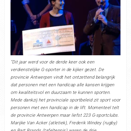
“Dit jaar werd voor de derde keer ook een
verdienstelijke G-sporter in de kijker gezet. De
provincie Antwerpen vindt het ontzettend belangrijk
dat personen met een handicap alle kansen krijgen
om kwaliteitsvol en duurzaam te kunnen sporten.
Mede dankzij het provinciale sportbeleid zit sport voor
personen met een handicap in de lift. Momenteel telt
de provincie Antwerpen maar liefst 223 G-sportclubs.
Marijke Van Acker (atletiek), Frederik Windey (rugby)
en Bart Brands (tafeltennis) waren de drie