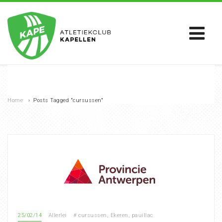
Home
›
Posts Tagged "cursussen"
25/02/14
Allerlei
#
cursussen
,
Ekeren
,
pauillac