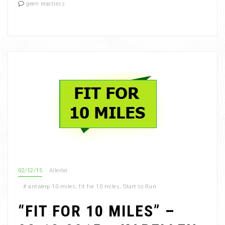
geen reactiess
02/12/15
Allerlei
#
antwerp 10 miles
,
fit for 10 miles
,
Start to Run
“FIT FOR 10 MILES” –