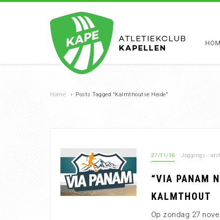
HOM
Home
›
Posts Tagged "Kalmthoutse Heide"
27/11/16
Joggings - arc
“VIA PANAM N
KALMTHOUT
Op zondag 27 nove