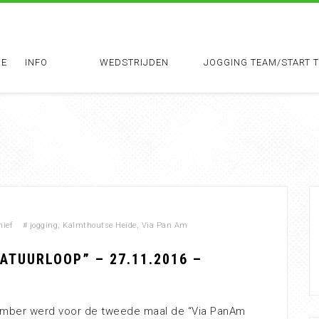
E
INFO
WEDSTRIJDEN
JOGGING TEAM/START 
hief
#
jogging
,
Kalmthoutse Heide
,
Via Pan Am
ATUURLOOP” – 27.11.2016 –
mber werd voor de tweede maal de “Via PanAm