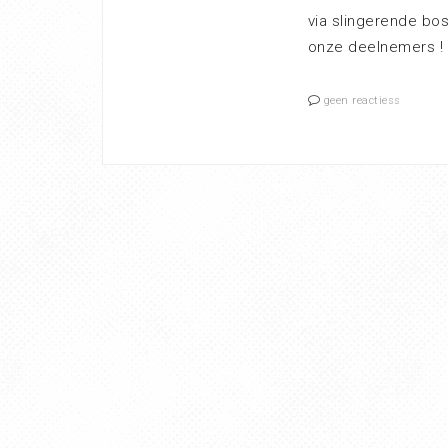
via slingerende bo
onze deelnemers !
geen reactiess