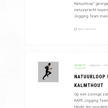
Natuurloop” georgan
natuurpracht liepe
Jogging Team mee. 
geen reactiess
26/09/15
Joggings - arc
NATUURLOOP 
KALMTHOUT
Op een zonnige za
KAPE Jogging Team
Heide ten voordele 