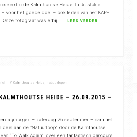
iseerd in de Kalmthoutse Heide. In dit stukje
n – voor het goede doel – ook leden van het KAPE
Onze fotograaf was erbij !
LEES VERDER
hief
#
Kalmthoutse Heide
,
natuurlopen
KALMTHOUTSE HEIDE – 26.09.2015 –
terdagmorgen – zaterdag 26 september – nam het
 deel aan de “Natuurloop” door de Kalmthoutse
van “To Walk Again”, over een fantastisch parcours