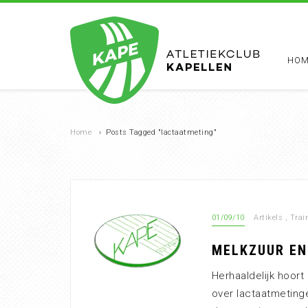
HOM
Home
›
Posts Tagged "lactaatmeting"
01/09/10
Artikels
,
Trai
MELKZUUR EN
Herhaaldelijk hoort
over lactaatmeting