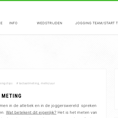
E
INFO
WEDSTRIJDEN
JOGGING TEAM/START 
ningstips
#
lactaatmeting
,
melkzuur
 METING
 men in de atletiek en in de joggerswereld spreken
en.
Wat betekent dit eigenlijk?
Het is het meten van