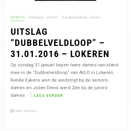
03/02/16
Veldlopen - archief
#
dubbelveldloop
,
lokeren
UITSLAG
“DUBBELVELDLOOP” –
31.01.2016 – LOKEREN
Op zondag 31 januari liepen twee dames-van-stand
mee in de “Dubbelveldloop” van AVLO in Lokeren.
Renée Eykens won de wedstrijd bij de seniors-
dames en Jolien Denis werd 2de bij de junors-
dames.
LEES VERDER
geen reactiess