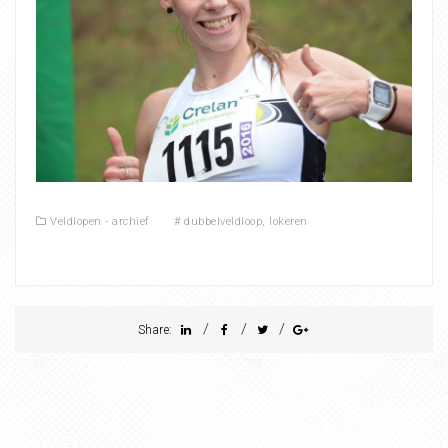
Veldlopen - archief
#
dubbelveldloop
,
lokeren
/
/
/
Share: