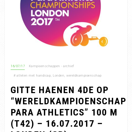
16/07/17
Kampioenschappen - archief
#
atleten met handicap
,
Londen
,
wereldkampioenschap
GITTE HAENEN 4DE OP
“WERELDKAMPIOENSCHAP
PARA ATHLETICS” 100 M
(T42) – 16.07.2017 –