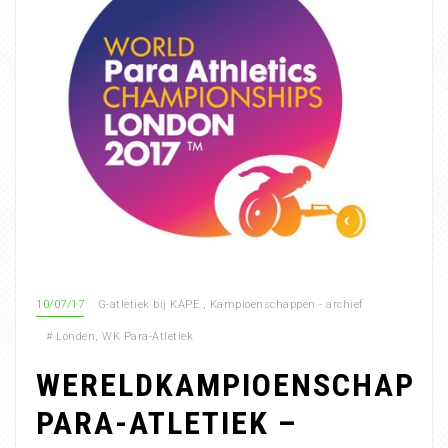
10/07/17
G-atletiek bij KAPE
,
Kampioenschappen - archief
#
Londen
,
WK Para-Atletiek
WERELDKAMPIOENSCHAP
PARA-ATLETIEK –