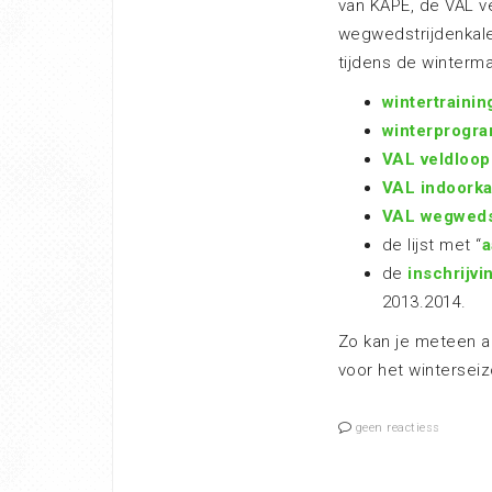
van KAPE, de VAL v
wegwedstrijdenkalen
tijdens de winterm
wintertraini
winterprogr
VAL veldloop
VAL indoork
VAL wegwedst
de lijst met “
a
de
inschrijv
2013.2014.
Zo kan je meteen a
voor het wintersei
geen reactiess