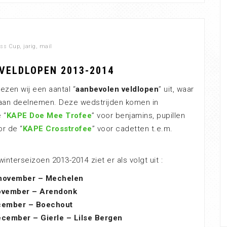
oss Cup
,
jarig
,
mail
VELDLOPEN 2013-2014
iezen wij een aantal “
aanbevolen veldlopen
” uit, waar
 aan deelnemen. Deze wedstrijden komen in
 “
KAPE Doe Mee Trofee
” voor benjamins, pupillen
r de “
KAPE Crosstrofee
” voor cadetten t.e.m.
interseizoen 2013-2014 ziet er als volgt uit :
november – Mechelen
ovember – Arendonk
cember – Boechout
cember – Gierle – Lilse Bergen