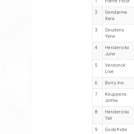
1
Pierre Floor
2
Gendarme
Xara
3
Geudens
Yane
4
Henderickx
June
5
Verdonck
Lise
6
Borry Ine
7
Keuppens
Jinthe
8
Henderickx
Yali
9
Godefridis