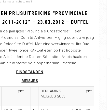
ig
,
kampioenschap
,
mail
EN PRIJSUITREIKING “PROVINCIALE
2011-2012” – 23.03.2012 – DUFFEL
an de jaarlijkse “Provinciale Crosstrofee” – een
 Provinciaal Comité Antwerpen – ging door op vrijdag
e Polder” te Duffel. Met eindoverwinnaars Jits Dua
nden twee jonge KAPE-atleten op het hoogste
e Artois, Jenthe Dua en Sébastien Artois haalden
an dit winterse veldloopcriterium. Proficiat !
EINDSTANDEN
MEISJES
pnt
BENJAMINS
pnt
MEISJES 2003