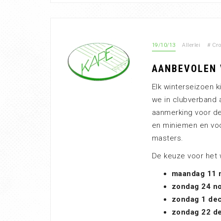
19/10/13
Allerlei
#
Cr
AANBEVOLEN 
Elk winterseizoen k
we in clubverband
aanmerking voor de
en miniemen en voo
masters.
De keuze voor het w
maandag 11 
zondag 24 n
zondag 1 de
zondag 22 de