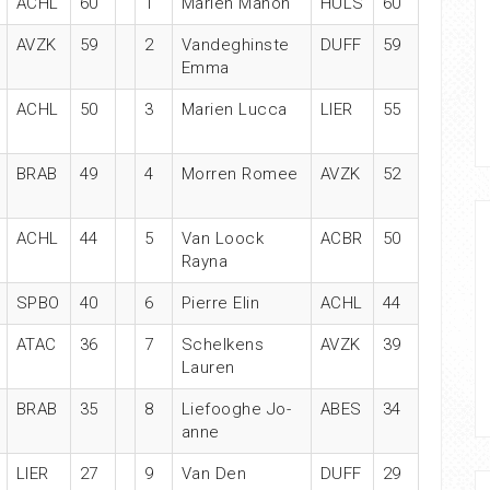
ACHL
60
1
Marien Manon
HULS
60
AVZK
59
2
Vandeghinste
DUFF
59
Emma
ACHL
50
3
Marien Lucca
LIER
55
BRAB
49
4
Morren Romee
AVZK
52
ACHL
44
5
Van Loock
ACBR
50
Rayna
SPBO
40
6
Pierre Elin
ACHL
44
ATAC
36
7
Schelkens
AVZK
39
Lauren
BRAB
35
8
Liefooghe Jo-
ABES
34
anne
LIER
27
9
Van Den
DUFF
29