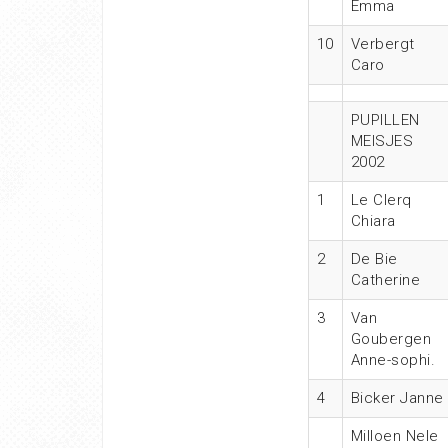
Emma
10
Verbergt
Caro
PUPILLEN
MEISJES
2002
1
Le Clerq
Chiara
2
De Bie
Catherine
3
Van
Goubergen
Anne-sophi.
4
Bicker Janne
Milloen Nele