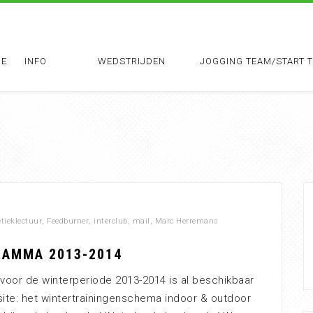
E
INFO
WEDSTRIJDEN
JOGGING TEAM/START 
etieklectuur
,
Feedburner
,
interclub
,
mail
,
Marc Herremans
AMMA 2013-2014
 voor de winterperiode 2013-2014 is al beschikbaar
te: het wintertrainingenschema indoor & outdoor