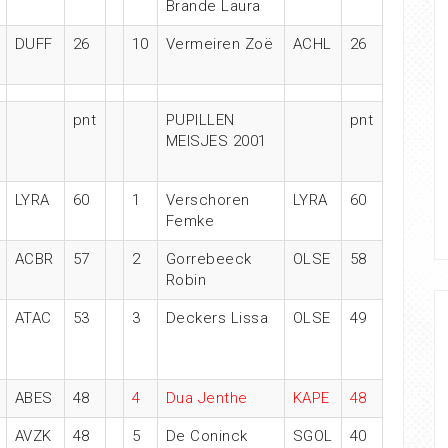
Brande Laura
DUFF
26
10
Vermeiren Zoë
ACHL
26
pnt
PUPILLEN
pnt
MEISJES 2001
LYRA
60
1
Verschoren
LYRA
60
Femke
ACBR
57
2
Gorrebeeck
OLSE
58
Robin
ATAC
53
3
Deckers Lissa
OLSE
49
ABES
48
4
Dua Jenthe
KAPE
48
AVZK
48
5
De Coninck
SGOL
40