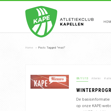
HOM
Home
›
Posts Tagged "mail"
08/11/13
Allerlei
#
atl
WINTERPROGR
De basisinformatie
op onze KAPE-websi