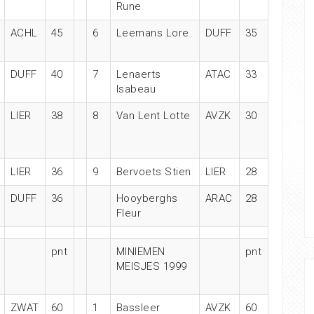
Rune
ACHL
45
6
Leemans Lore
DUFF
35
DUFF
40
7
Lenaerts
ATAC
33
Isabeau
LIER
38
8
Van Lent Lotte
AVZK
30
LIER
36
9
Bervoets Stien
LIER
28
DUFF
36
Hooyberghs
ARAC
28
Fleur
pnt
MINIEMEN
pnt
MEISJES 1999
ZWAT
60
1
Bassleer
AVZK
60