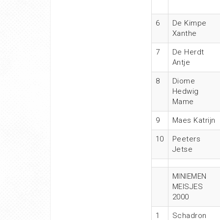
6
De Kimpe
Xanthe
7
De Herdt
Antje
8
Diome
Hedwig
Mame
9
Maes Katrijn
10
Peeters
Jetse
MINIEMEN
MEISJES
2000
1
Schadron