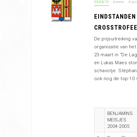
23/03/12
Allerlei
#
jar
EINDSTANDEN 
CROSSTROFEE 
De prijsuitreiking v
organisatie van het
23 maart in “De Lag
en Lukas Maes sto
schavotje. Stéphan
ook nog de top-10 v
BENJAMINS
MEISJES
2004-2005