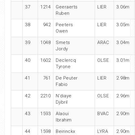
37
1214
Geeraerts
LIER
3.06m
Ruben
38
942
Peeters
LIER
3.05m
Owen
39
1048
Smets
ARAC
3.04m
Jordy
40
1602
Declercq
OLSE
3.01m
Tyrone
41
761
De Peuter
LIER
2.98m
Fabio
42
2210
N’diaye
OLSE
2.96m
Djibril
43
1593
Alaoui
BVAC
2.90m
Ibrahim
44
1598
Beirinckx
LYRA
2.90m