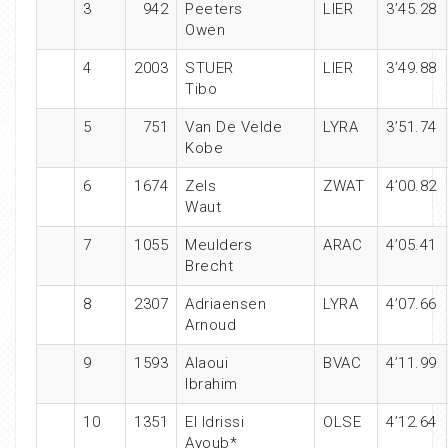
3
942
Peeters
LIER
3’45.28
Owen
4
2003
STUER
LIER
3’49.88
Tibo
5
751
Van De Velde
LYRA
3’51.74
Kobe
6
1674
Zels
ZWAT
4’00.82
Waut
7
1055
Meulders
ARAC
4’05.41
Brecht
8
2307
Adriaensen
LYRA
4’07.66
Arnoud
9
1593
Alaoui
BVAC
4’11.99
Ibrahim
10
1351
El Idrissi
OLSE
4’12.64
Ayoub*