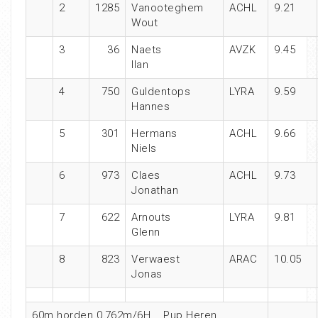
2
1285
Vanooteghem
ACHL
9.21
Wout
3
36
Naets
AVZK
9.45
Ilan
4
750
Guldentops
LYRA
9.59
Hannes
5
301
Hermans
ACHL
9.66
Niels
6
973
Claes
ACHL
9.73
Jonathan
7
622
Arnouts
LYRA
9.81
Glenn
8
823
Verwaest
ARAC
10.05
Jonas
60m horden 0,762m/6H
Pup Heren