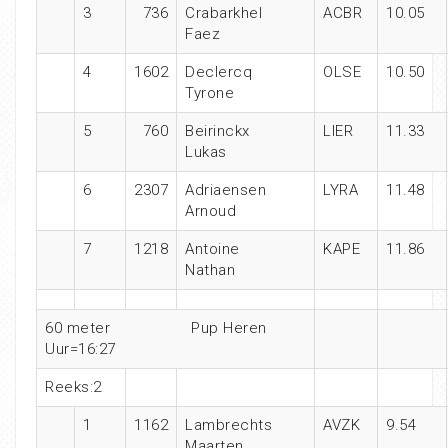
3
736
Crabarkhel
ACBR
10.05
Faez
4
1602
Declercq
OLSE
10.50
Tyrone
5
760
Beirinckx
LIER
11.33
Lukas
6
2307
Adriaensen
LYRA
11.48
Arnoud
7
1218
Antoine
KAPE
11.86
Nathan
60 meter
Pup Heren
Uur=16:27
Reeks:2
1
1162
Lambrechts
AVZK
9.54
Maarten