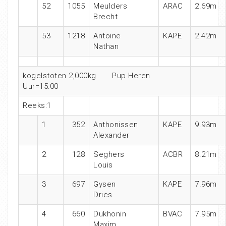
52
1055
Meulders
ARAC
2.69m
Brecht
53
1218
Antoine
KAPE
2.42m
Nathan
kogelstoten 2,000kg
Pup Heren
Uur=15:00
Reeks:1
1
352
Anthonissen
KAPE
9.93m
Alexander
2
128
Seghers
ACBR
8.21m
Louis
3
697
Gysen
KAPE
7.96m
Dries
4
660
Dukhonin
BVAC
7.95m
Maxim