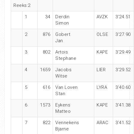
Reeks:2
1
34
Derdin
AVZK
3’24.51
Simon
2
876
Gobert
OLSE
3’27.90
Jan
3
802
Artois
KAPE
3’29.49
Stephane
4
1659
Jacobs
LIER
3’29.52
Witse
5
616
Van Loven
LYRA
3’40.60
Stan
6
1573
Eykens
KAPE
3’41.38
Matteo
7
822
Vennekens
ARAC
3’41.52
Bjarne