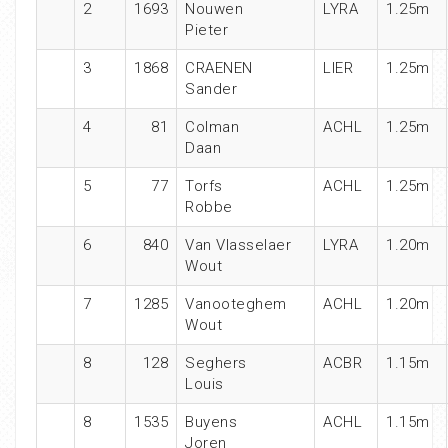
2
1693
Nouwen
LYRA
1.25m
Pieter
3
1868
CRAENEN
LIER
1.25m
Sander
4
81
Colman
ACHL
1.25m
Daan
5
77
Torfs
ACHL
1.25m
Robbe
6
840
Van Vlasselaer
LYRA
1.20m
Wout
7
1285
Vanooteghem
ACHL
1.20m
Wout
8
128
Seghers
ACBR
1.15m
Louis
8
1535
Buyens
ACHL
1.15m
Joren