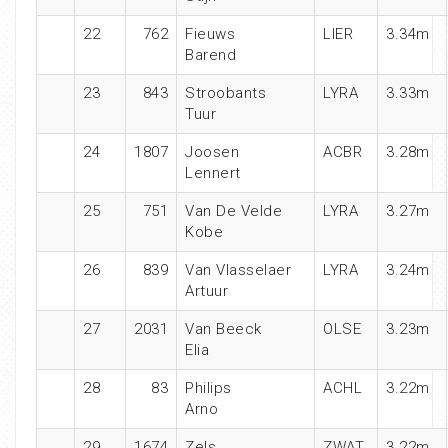
22
762
Fieuws
LIER
3.34m
Barend
23
843
Stroobants
LYRA
3.33m
Tuur
24
1807
Joosen
ACBR
3.28m
Lennert
25
751
Van De Velde
LYRA
3.27m
Kobe
26
839
Van Vlasselaer
LYRA
3.24m
Artuur
27
2031
Van Beeck
OLSE
3.23m
Elia
28
83
Philips
ACHL
3.22m
Arno
29
1674
Zels
ZWAT
3.22m