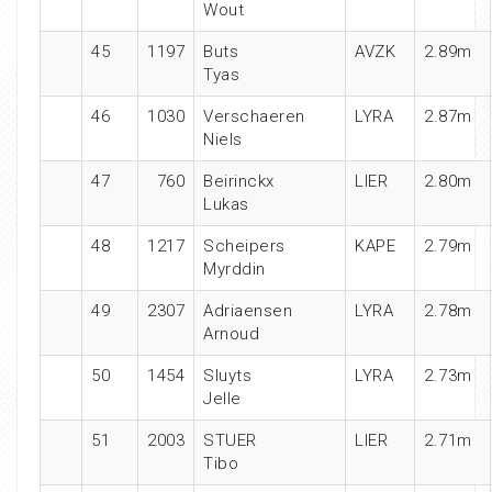
Wout
45
1197
Buts
AVZK
2.89m
Tyas
46
1030
Verschaeren
LYRA
2.87m
Niels
47
760
Beirinckx
LIER
2.80m
Lukas
48
1217
Scheipers
KAPE
2.79m
Myrddin
49
2307
Adriaensen
LYRA
2.78m
Arnoud
50
1454
Sluyts
LYRA
2.73m
Jelle
51
2003
STUER
LIER
2.71m
Tibo