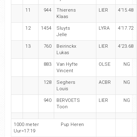
11
944
Thierens
LIER
4’15.48
Klaas
12
1454
Sluyts
LYRA
4’17.72
Jelle
13
760
Beirinckx
LIER
4’23.68
Lukas
883
Van Hyfte
OLSE
NG
Vincent
128
Seghers
ACBR
NG
Louis
940
BERVOETS
LIER
NG
Toon
1000 meter
Pup Heren
Uur=17:19