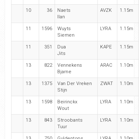
10
36
Naets
AVZK
1.15m
Ilan
11
1596
Wuyts
LYRA
1.15m
Siemen
11
351
Dua
KAPE
1.15m
Jits
13
822
Vennekens
ARAC
1.10m
Bjarne
13
1375
Van Der Vreken
ZWAT
1.10m
Stijn
13
1598
Beirinckx
LYRA
1.10m
Wout
13
843
Stroobants
LYRA
1.10m
Tuur
13
750
Guldentops
LYRA
1.10m