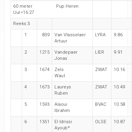
60 meter
Pup Heren
Uur=16:27
Reeks:3
1
839
Van Vlasselaer
LYRA
9.86
Artuur
2
1215
Vandepaer
LIER
9.91
Jonas
3
1674
Zels
ZWAT
10.16
Waut
4
1673
Laureys
ZWAT
10.49
Ruben
5
1593
Alaoui
BVAC
10.58
Ibrahim
6
1351
El Idrissi
OLSE
10.87
Ayoub*