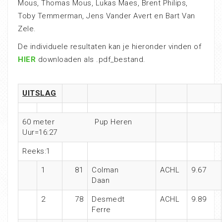
Mous, Thomas Mous, Lukas Maes, Brent Philips,
Toby Temmerman, Jens Vander Avert en Bart Van
Zele.
De individuele resultaten kan je hieronder vinden of
HIER
downloaden als .pdf_bestand.
UITSLAG
60 meter
Pup Heren
Uur=16:27
Reeks:1
1
81
Colman
ACHL
9.67
Daan
2
78
Desmedt
ACHL
9.89
Ferre