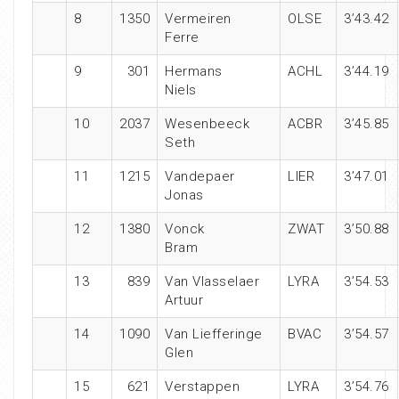
8
1350
Vermeiren
OLSE
3’43.42
Ferre
9
301
Hermans
ACHL
3’44.19
Niels
10
2037
Wesenbeeck
ACBR
3’45.85
Seth
11
1215
Vandepaer
LIER
3’47.01
Jonas
12
1380
Vonck
ZWAT
3’50.88
Bram
13
839
Van Vlasselaer
LYRA
3’54.53
Artuur
14
1090
Van Liefferinge
BVAC
3’54.57
Glen
15
621
Verstappen
LYRA
3’54.76