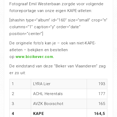
Fotograaf Emil Westerbaan zorgde voor volgende
fotoreportage van onze eigen KAPE-atleten:
[shashin type=”album” id=”160″ size=”small” crop=”n”
columns=”1″ caption=”y” order=”date”
position=”center”]
De originele foto’s kan je – ook van niet-KAPE-
atleten – bekijken en bestellen
op
www.bicikever.com.
De eindstand van deze “Beker van Vlaanderen” zag
er zo uit:
1
LYRA Lier
193
2
ACHL Herentals
177
3
AVZK Booischot
165
4
KAPE
164,5