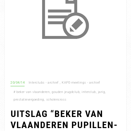
20/04/14
Interclubs - archief
,
KAPE-meetings - archief
#
beker van vlaanderen
,
gouden jeugdclub
,
interclub
,
jarig
,
prestatievergoeding
,
scholencross
UITSLAG “BEKER VAN
VLAANDEREN PUPILLEN-