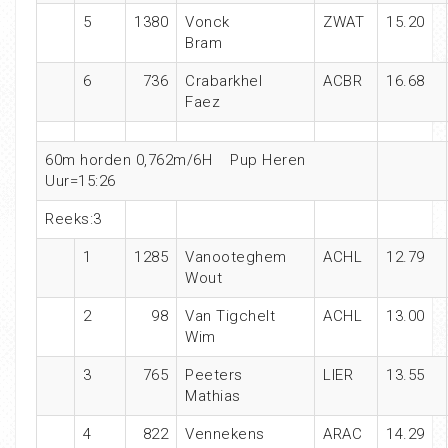
5
1380
Vonck
ZWAT
15.20
Bram
6
736
Crabarkhel
ACBR
16.68
Faez
60m horden 0,762m/6H
Pup Heren
Uur=15:26
Reeks:3
1
1285
Vanooteghem
ACHL
12.79
Wout
2
98
Van Tigchelt
ACHL
13.00
Wim
3
765
Peeters
LIER
13.55
Mathias
4
822
Vennekens
ARAC
14.29