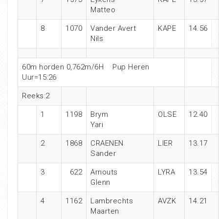
Matteo
8
1070
Vander Avert
KAPE
14.56
Nils
60m horden 0,762m/6H
Pup Heren
Uur=15:26
Reeks:2
1
1198
Brym
OLSE
12.40
Yari
2
1868
CRAENEN
LIER
13.17
Sander
3
622
Arnouts
LYRA
13.54
Glenn
4
1162
Lambrechts
AVZK
14.21
Maarten