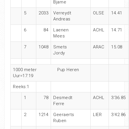
Bjarne
5
2033
Verreydt
OLSE
14.41
Andreas
6
84
Laenen
ACHL
14.71
Mees
7
1048
Smets
ARAC
15.08
Jordy
1000 meter
Pup Heren
Uur=17:19
Reeks:1
1
78
Desmedt
ACHL
3’36.85
Ferre
2
1214
Geeraerts
LIER
3’42.86
Ruben