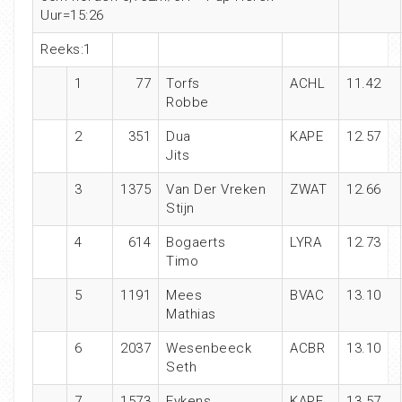
Uur=15:26
Reeks:1
1
77
Torfs
ACHL
11.42
Robbe
2
351
Dua
KAPE
12.57
Jits
3
1375
Van Der Vreken
ZWAT
12.66
Stijn
4
614
Bogaerts
LYRA
12.73
Timo
5
1191
Mees
BVAC
13.10
Mathias
6
2037
Wesenbeeck
ACBR
13.10
Seth
7
1573
Eykens
KAPE
13.57