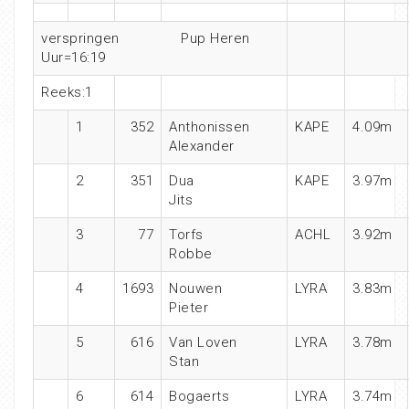
verspringen
Pup Heren
Uur=16:19
Reeks:1
1
352
Anthonissen
KAPE
4.09m
Alexander
2
351
Dua
KAPE
3.97m
Jits
3
77
Torfs
ACHL
3.92m
Robbe
4
1693
Nouwen
LYRA
3.83m
Pieter
5
616
Van Loven
LYRA
3.78m
Stan
6
614
Bogaerts
LYRA
3.74m