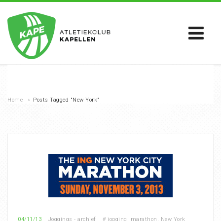
Home
›
Posts Tagged "New York"
04/11/13
Joggings - archief
#
jogging
,
marathon
,
New York