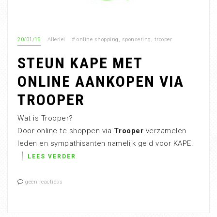
20/01/18
Allerlei
#
online shopping
,
sponsering
,
trooper
STEUN KAPE MET
ONLINE AANKOPEN VIA
TROOPER
Wat is Trooper?
Door online te shoppen via
Trooper
verzamelen
leden en sympathisanten namelijk geld voor KAPE.
LEES VERDER
geen reactiess