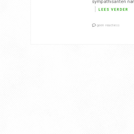
sympathisanten nam
LEES VERDER
geen reactiess