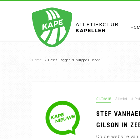
HOM
Home
›
Posts Tagged "Philippe Gilson"
01/06/15
Allerlei
#
Phi
STEF VANHAE
GILSON IN ZE
Op de website van “