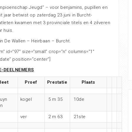
ampioenschap Jeugd” – voor benjamins, pupillen en
 jaar betwist op zaterdag 23 juni in Burcht-
tleten kwamen met 3 provinciale titels en 4 zilveren
r huis.
ein De Wallen – Heirbaan – Burcht.
m” id=”97″ size=”small” crop=”n” columns=”1″
date” position=”center”]
E-DEELNEMERS
leet
Proef
Prestatie
Plaats
ruyn
kogel
5 m 35
10de
en
ver
2 m 63
21ste