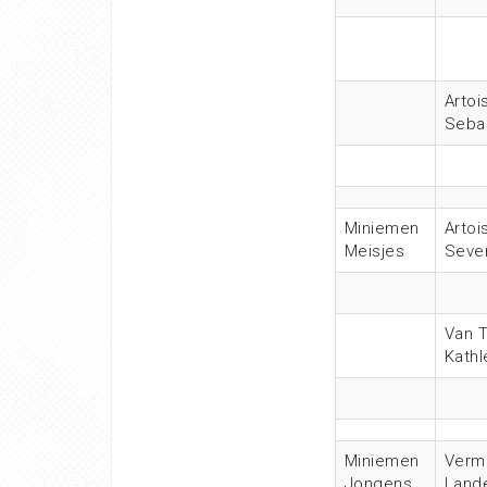
Artoi
Seba
Miniemen
Artoi
Meisjes
Seve
Van T
Kathl
Miniemen
Verm
Jongens
Land