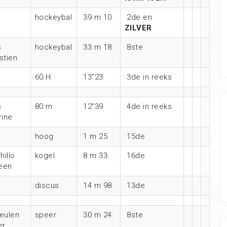
hockeybal
39 m 10
2de en
ZILVER
s
hockeybal
33 m 18
8ste
stien
60 H
13″23
3de in reeks
s
80 m
12″39
4de in reeks
rine
hoog
1 m 25
15de
hillo
kogel
8 m 33
16de
een
discus
14 m 98
13de
eulen
speer
30 m 24
8ste
er