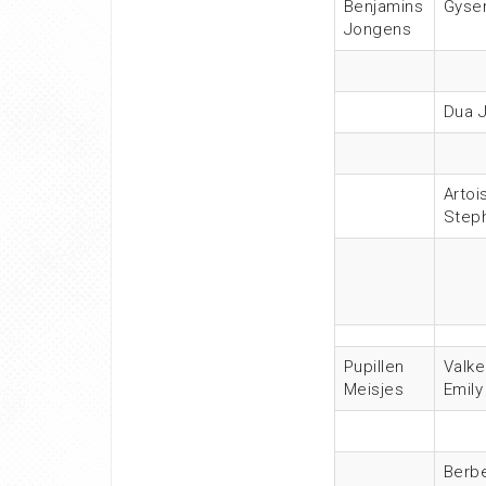
Benjamins
Gysen
Jongens
Dua J
Artoi
Step
Pupillen
Valk
Meisjes
Emily
Berb