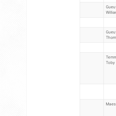
Gueut
Willi
Gueut
Thom
Tem
Toby
Maes