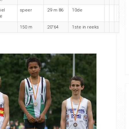
iel
speer
29 m 86
10de
e
150 m
20″64
1ste in reeks