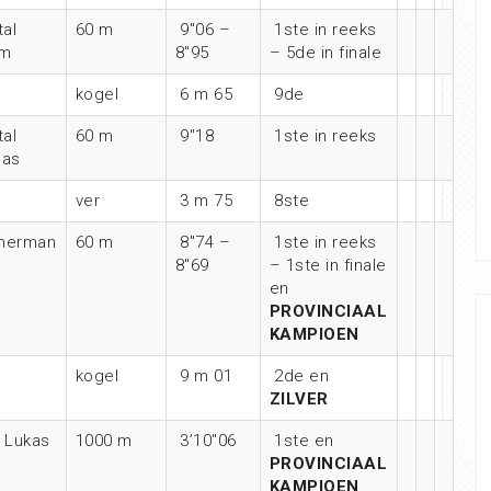
al
60 m
9″06 –
1ste in reeks
am
8″95
– 5de in finale
kogel
6 m 65
9de
al
60 m
9″18
1ste in reeks
as
ver
3 m 75
8ste
merman
60 m
8″74 –
1ste in reeks
8″69
– 1ste in finale
en
PROVINCIAAL
KAMPIOEN
kogel
9 m 01
2de en
ZILVER
 Lukas
1000 m
3’10″06
1ste en
PROVINCIAAL
KAMPIOEN