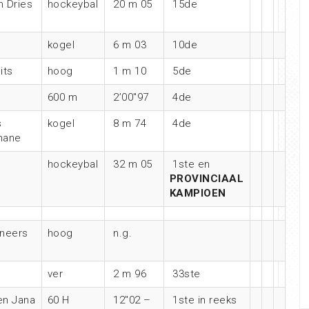
 Dries
hockeybal
20 m 05
15de
kogel
6 m 03
10de
its
hoog
1 m 10
5de
600 m
2’00″97
4de
s
kogel
8 m 74
4de
hane
hockeybal
32 m 05
1ste en
PROVINCIAAL
KAMPIOEN
eneers
hoog
n.g.
ver
2 m 96
33ste
en Jana
60 H
12″02 –
1ste in reeks