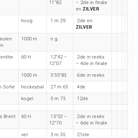
11″82
– 2de in finale
en
ZILVER
hoog
1 m 29
2de en
ZILVER
eulen
1000 m
n.g.
en
Jenthe
60 H
12″42 –
2de in reeks
12″07
– 4de in finale
1000 m
3’33″83
6de in reeks
n Sofie
hockeybal
27 m 63
4de
kogel
5 m 73
12de
ps Brent
60 H
13″02 –
2de in reeks
12″70
– 6de in finale
ver
3 m 35
21ste