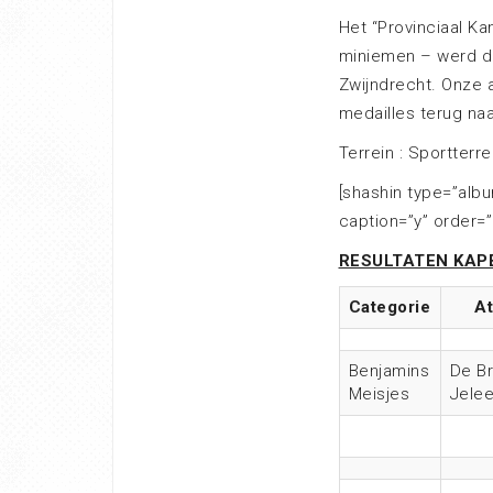
Het “Provinciaal K
miniemen – werd dit
Zwijndrecht. Onze a
medailles terug naa
Terrein : Sportterr
[shashin type=”albu
caption=”y” order=”
RESULTATEN KAP
Categorie
At
Benjamins
De B
Meisjes
Jele