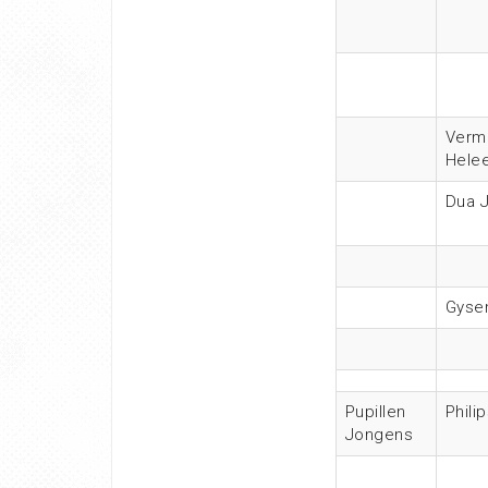
Verm
Hele
Dua 
Gyse
Pupillen
Phili
Jongens