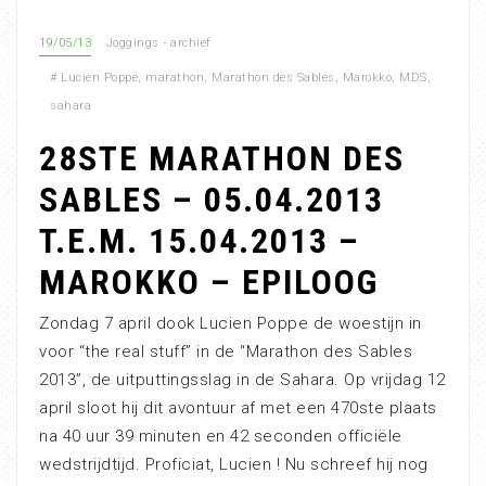
19/05/13
Joggings - archief
#
Lucien Poppe
,
marathon
,
Marathon des Sables
,
Marokko
,
MDS
,
sahara
28STE MARATHON DES
SABLES – 05.04.2013
T.E.M. 15.04.2013 –
MAROKKO – EPILOOG
Zondag 7 april dook Lucien Poppe de woestijn in
voor “the real stuff” in de “Marathon des Sables
2013”, de uitputtingsslag in de Sahara. Op vrijdag 12
april sloot hij dit avontuur af met een 470ste plaats
na 40 uur 39 minuten en 42 seconden officiële
wedstrijdtijd. Proficiat, Lucien ! Nu schreef hij nog