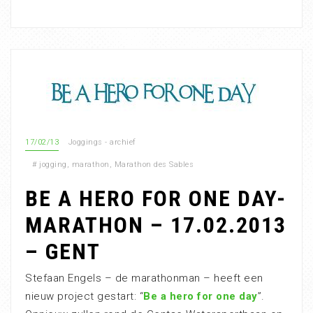
17/02/13
Joggings - archief
#
jogging
,
marathon
,
Marathon des Sables
BE A HERO FOR ONE DAY-
MARATHON – 17.02.2013
– GENT
Stefaan Engels – de marathonman – heeft een
nieuw project gestart: “
Be a hero for one day
”.