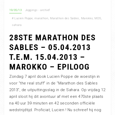
19/05/13
Joggings - archief
#
Lucien Poppe
,
marathon
,
Marathon des Sables
,
Marokko
,
MDS
,
sahara
28STE MARATHON DES
SABLES – 05.04.2013
T.E.M. 15.04.2013 –
MAROKKO – EPILOOG
Zondag 7 april dook Lucien Poppe de woestijn in
voor “the real stuff” in de “Marathon des Sables
2013”, de uitputtingsslag in de Sahara. Op vrijdag 12
april sloot hij dit avontuur af met een 470ste plaats
na 40 uur 39 minuten en 42 seconden officiële
wedstrijdtijd. Proficiat, Lucien ! Nu schreef hij nog