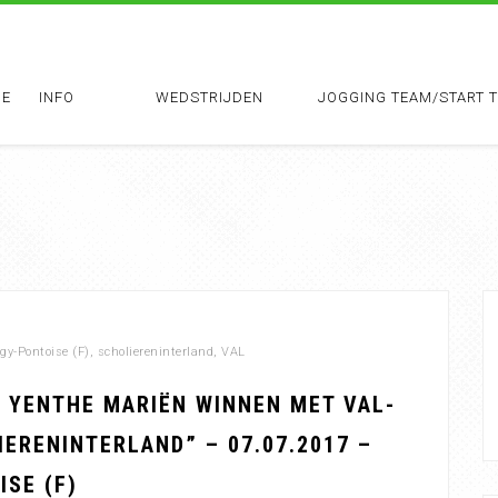
E
INFO
WEDSTRIJDEN
JOGGING TEAM/START 
gy-Pontoise (F)
,
scholiereninterland
,
VAL
N YENTHE MARIËN WINNEN MET VAL-
ERENINTERLAND” – 07.07.2017 –
SE (F)