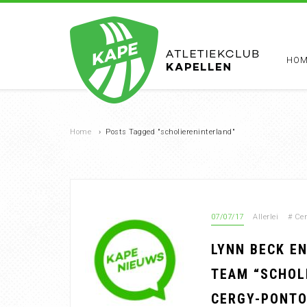
HOM
Home
›
Posts Tagged "scholiereninterland"
07/07/17
Allerlei
#
Cer
LYNN BECK E
TEAM “SCHOLI
CERGY-PONTOI