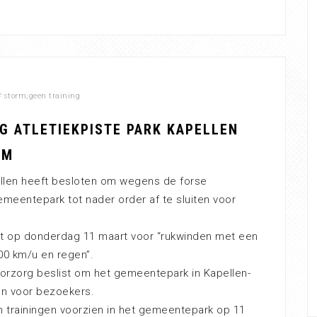
#
storm;geen training
G ATLETIEKPISTE PARK KAPELLEN
RM
len heeft besloten om wegens de forse
meentepark tot nader order af te sluiten voor
t op donderdag 11 maart voor “rukwinden met een
00 km/u en regen”.
orzorg beslist om het gemeentepark in Kapellen-
en voor bezoekers.
 trainingen voorzien in het gemeentepark op 11