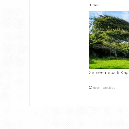
maart.
Gemeentepark Kape
geen reactiess