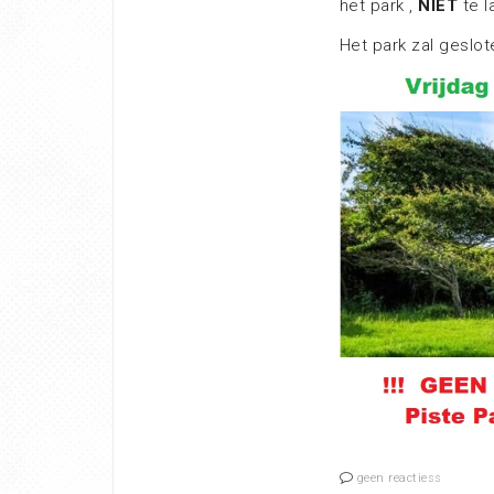
het park ,
NIET
te l
Het park zal geslote
geen reactiess