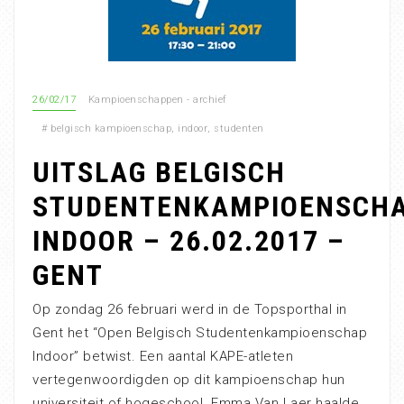
26/02/17
Kampioenschappen - archief
#
belgisch kampioenschap
,
indoor
,
studenten
UITSLAG BELGISCH
STUDENTENKAMPIOENSCH
INDOOR – 26.02.2017 –
GENT
Op zondag 26 februari werd in de Topsporthal in
Gent het “Open Belgisch Studentenkampioenschap
Indoor” betwist. Een aantal KAPE-atleten
vertegenwoordigden op dit kampioenschap hun
universiteit of hogeschool. Emma Van Laer haalde