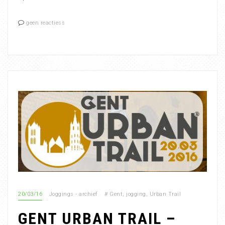
geen reactiess
20/03/16
Joggings - archief
#
Gent
,
jogging
,
Urban Trail
GENT URBAN TRAIL –