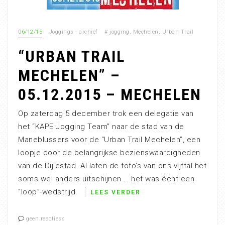
06/12/15
Joggings - archief
#
jogging
,
Mechelen
,
Urban Trail
“URBAN TRAIL
MECHELEN” –
05.12.2015 – MECHELEN
Op zaterdag 5 december trok een delegatie van
het “KAPE Jogging Team” naar de stad van de
Maneblussers voor de “Urban Trail Mechelen”, een
loopje door de belangrijkse bezienswaardigheden
van de Dijlestad. Al laten de foto’s van ons vijftal het
soms wel anders uitschijnen … het was écht een
“loop”-wedstrijd.
LEES VERDER
geen reactiess