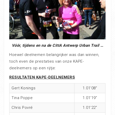
Vóór, tijdens en na de CittA Antwerp Urban Trail …
Hoewel deelnemen belangrijker was dan winnen,
toch even de prestaties van onze KAPE-
deelnemers op een rijtje:
RESULTATEN KAPE-DEELNEMERS
Gert Konings
1.01’08”
Tina Poppe
1.01’19”
Chris Povré
1.01’22”