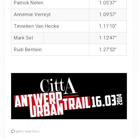
Patrick Nelen
1.05’37”
Annemie Verreyt
1.09’57”
Tinneken Van Hecke
1.11’10”
Mark Sel
1.12’47”
Rudi Bentein
1.27’52”
geen reactiess