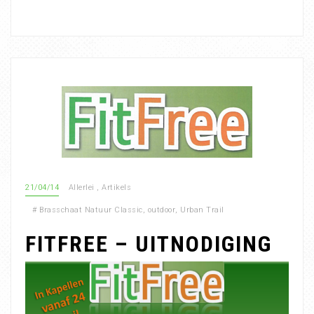
21/04/14
Allerlei
,
Artikels
#
Brasschaat Natuur Classic
,
outdoor
,
Urban Trail
FITFREE – UITNODIGING