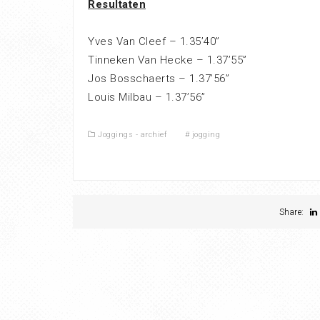
Resultaten
Yves Van Cleef – 1.35’40”
Tinneken Van Hecke – 1.37’55”
Jos Bosschaerts – 1.37’56”
Louis Milbau – 1.37’56”
Joggings - archief
#
jogging
Share: