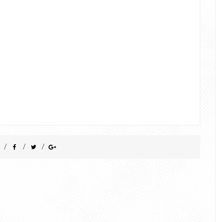
/
/
/