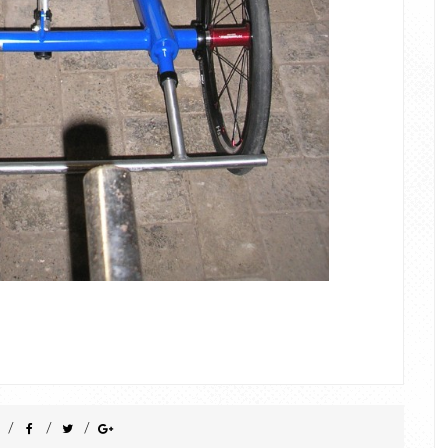
/
/
/