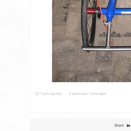
Trainingstips
#
powerzaal
,
trainingen
Share: