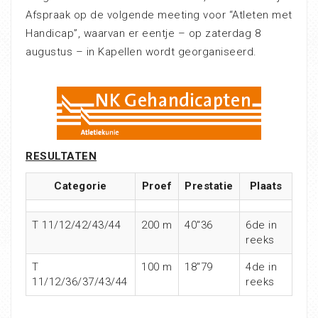
Afspraak op de volgende meeting voor “Atleten met
Handicap”, waarvan er eentje – op zaterdag 8
augustus – in Kapellen wordt georganiseerd.
RESULTATEN
Categorie
Proef
Prestatie
Plaats
T 11/12/42/43/44
200 m
40″36
6de in
reeks
T
100 m
18″79
4de in
11/12/36/37/43/44
reeks