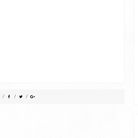
/
/
/