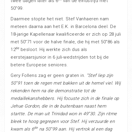
twee dagen later als 6
van de eindstrijd met
50”99.
Daarmee stopte het niet. Stef Vanhaeren nam
meteen daarna aan het E.K. in Barcelona deel. De
18-jarige Kapellenaar kwalificeerde er zich op 28 juli
met 50”71 voor de halve finale, die hij met 50”86 als
de
12
besloot. Hij werkte zich dus als
eerstejaarsjunior in 6 juli-wedstrijden tot bij de
betere Europese seniores.
Gery Follens zag er geen graten in.
“Stef liep zijn
50”91 toen de regen met bakken uit de hemel viel. Wij
rekenden hem na die demonstratie tot de
medaillekanshebbers. Hij focuste zich in de finale op
Jehue Gordon, die in de buitenbaan naast hem
startte. De man uit Trinidad won in 49”30. Zijn ritme
bleek te hoog gegrepen voor Stef. Hij verzuurde en
de
kwam als 6
na 50”99 aan. Hij vertrok al een dag