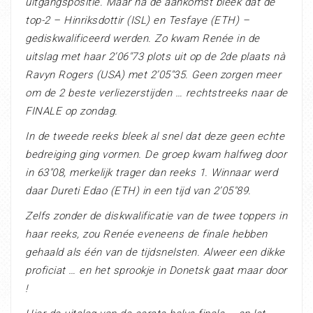
uitgangspositie. Maar na de aankomst bleek dat de
top-2 – Hinriksdottir (ISL) en Tesfaye (ETH) –
gediskwalificeerd werden. Zo kwam Renée in de
uitslag met haar 2’06″73 plots uit op de 2de plaats nà
Ravyn Rogers (USA) met 2’05″35. Geen zorgen meer
om de 2 beste verliezerstijden … rechtstreeks naar de
FINALE op zondag.
In de tweede reeks bleek al snel dat deze geen echte
bedreiging ging vormen. De groep kwam halfweg door
in 63″08, merkelijk trager dan reeks 1. Winnaar werd
daar Dureti Edao (ETH) in een tijd van 2’05″89.
Zelfs zonder de diskwalificatie van de twee toppers in
haar reeks, zou Renée eveneens de finale hebben
gehaald als één van de tijdsnelsten. Alweer een dikke
proficiat … en het sprookje in Donetsk gaat maar door
!