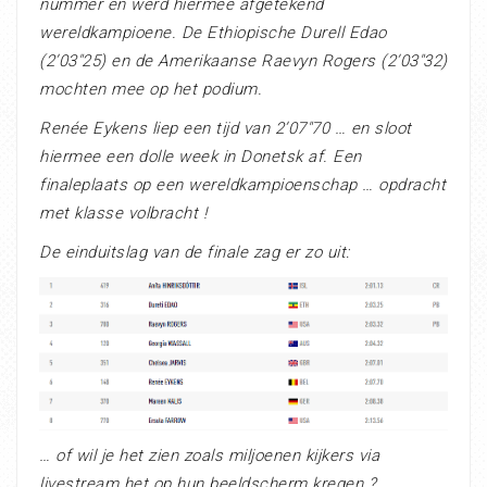
nummer en werd hiermee
afgetekend
wereldkampioene. De Ethiopische Durell Edao
(2’03″25) en de Amerikaanse Raevyn Rogers (2’03″32)
mochten mee op het podium.
Renée Eykens liep een tijd van 2’07″70 … en sloot
hiermee een dolle week in Donetsk af. Een
finaleplaats op een wereldkampioenschap … opdracht
met klasse volbracht !
De einduitslag van de finale zag er zo uit:
… of wil je het zien zoals miljoenen kijkers via
livestream het op hun beeldscherm kregen ?