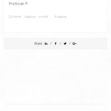
Proficiat !!!
Allerlei
,
Joggings - archief
#
jogging
/
/
/
Share: