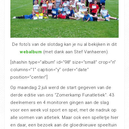
De foto’s van de slotdag kan je nu al bekijken in dit
webalbum
(met dank aan Stef Vanhaeren).
[shashin type=”album” id=”98″ size=”small” crop=”n”
columns=”1″ caption=”y” order=”date”
position=”center”]
Op maandag 2 juli werd de start gegeven van de
derde editie van ons “Zomerkamp Funatletiek”. 43
deelnemers en 4 monitoren gingen aan de slag
voor een week vol sport en spel, met de nadruk op
alle vormen van atletiek. Maar ook een spelletje hier
en daar, een bezoek aan de gloednieuwe speeltuin